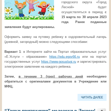
городского округа «Город
Лесной» будет
осуществляться в период
с
15 марта по 30 апреля 2023
года
.
Ранее поданные
заявления будут анулированы.
Оформить заявку на путевку ребенку в оздоровительный лагерь
(дневной, загородный) можно следующими способами:
Вариант 1
: в Интернете зайти на Портал образовательных услуг
«Е.Услуги – образование»
https://edu.egov66.ru
или на портал
государственных услуг
https://www.gosuslugi.ru
и зарегистрировать
электронное заявление на каждого ребенка.
Затем,
в течение 3 (трех) рабочих дней
необходимо
обратиться с оригиналами документов в Учреждение или
МФЦ.
ЧИТАТЬ ДАЛЕЕ
“Точки притяжения” молодежи в Лесном!