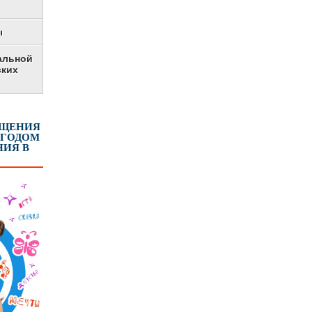
ы
альной
ских
ЕЩЕНИЯ
 ГОДОМ
ИЯ В