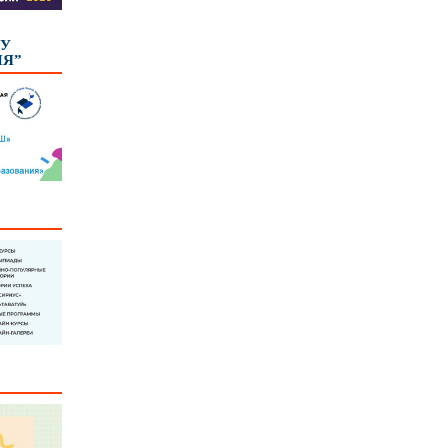
КУ
ИЯ”