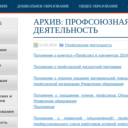
АНИЯ
ДОШКОЛЬНОЕ ОБРАЗОВАНИЕ
ОБЩЕЕ ОБРАЗОВАНИЕ
АРХИВ:
ПРОФСОЮЗНА
Е
ДЕЯТЕЛЬНОСТЬ
12.02.2014
Профсоюзная деятельность
ная
Положение о конкурсе «Профсоюз в документах 2014
ы
Положение о профсоюзной дисконтной программе
Положение о порядке оказания материальной помо
овая
профсоюзной организации Управление образования
Положение о поощрении членов профсоюза Объед
ских и
ков
Управление образования
Приложение
ования
Положение о первичной (объединённой) профс
ость
профессионального союза работников атомной энерг