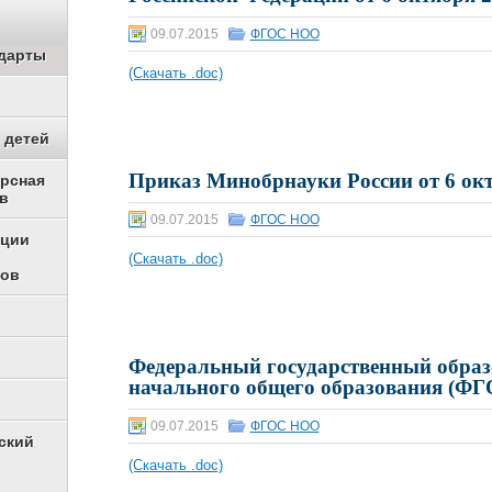
09.07.2015
ФГОС НОО
дарты
(Скачать .doc)
 детей
Приказ Минобрнауки России от 6 окт
урсная
в
09.07.2015
ФГОС НОО
ации
(Скачать .doc)
ков
Федеральный государственный образ
начального общего образования (Ф
09.07.2015
ФГОС НОО
ский
(Скачать .doc)