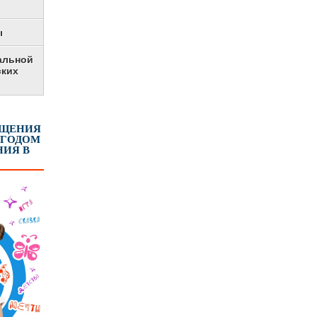
ы
альной
ских
ЕЩЕНИЯ
 ГОДОМ
ИЯ В