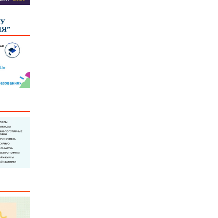
КУ
ИЯ”