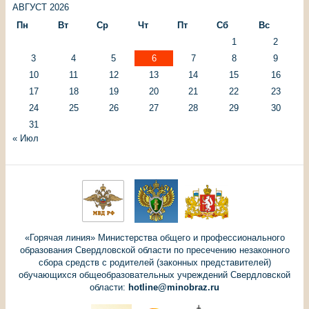
АВГУСТ 2026
Пн
Вт
Ср
Чт
Пт
Сб
Вс
1
2
3
4
5
6
7
8
9
10
11
12
13
14
15
16
17
18
19
20
21
22
23
24
25
26
27
28
29
30
31
« Июл
«Горячая линия» Министерства общего и профессионального
образования Свердловской области по пресечению незаконного
сбора средств с родителей (законных представителей)
обучающихся общеобразовательных учреждений Свердловской
области:
hotline@minobraz.ru