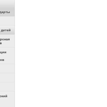
дарты
 детей
урсная
в
ации
ков
ский