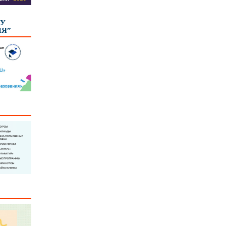
КУ
ИЯ”