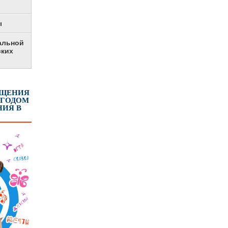
ы
альной
ских
ЕЩЕНИЯ
 ГОДОМ
ИЯ В