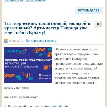
ЧИТАТЬ ДАЛЕЕ
Ты творческий, талантливый, молодой и
0
креативный? Арт-кластер Таврида уже
ждет тебя в Крыму!
08.07.2021
Конкурсы
,
Новости
Образовательные антишколы
арт-кластера «Таврида» ‒ это
уникальная культурно-
просветительская площадка, где
эксперты из разных областей
творческих индустрий и
креативной экономики делятся
своими знаниями и опытом в
режиме нон-стоп.
Как стать участником?
1. Регистрируйся на сайте
https://tavrida.art/