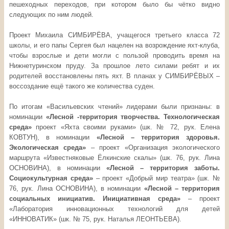
пешеходных переходов, при котором было бы чётко видно
следующих по ним людей.
Проект Михаила СИМБИРЁВА, учащегося третьего класса 72
школы, и его папы Сергея был нацелен на возрождение яхт-клуба,
чтобы взрослые и дети могли с пользой проводить время на
Нижнетуринском пруду. За прошлое лето силами ребят и их
родителей восстановлены пять яхт. В планах у СИМБИРЁВЫХ –
воссоздание ещё такого же количества суден.
По итогам «Васильевских чтений» лидерами были признаны: в
номинации
«Лесной -территория творчества. Технологическая
среда»
проект «Яхта своими руками» (шк. № 72, рук. Елена
КОВТУН), в номинации
«Лесной – территория здоровья.
Экологическая среда»
– проект «Организация экологического
маршрута «Известняковые Ёлкинские скалы» (шк. 76, рук. Лина
ОСНОВИНА), в номинации
«Лесной – территория заботы.
Социокультурная среда»
– проект «Добрый мир театра» (шк. №
76, рук. Лина ОСНОВИНА), в номинации
«Лесной – территория
социальных инициатив. Инициативная среда»
– проект
«Лаборатория инновационных технологий для детей
«ИННОВАТИК» (шк. № 75, рук. Наталья ЛЕОНТЬЕВА).