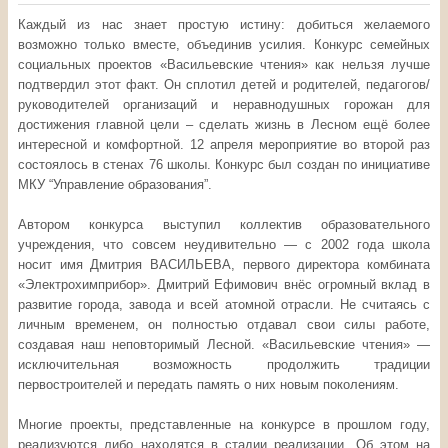
Каждый из нас знает простую истину: добиться желаемого
возможно только вместе, объединив усилия. Конкурс семейных
социальных проектов «Васильевские чтения» как нельзя лучше
подтвердил этот факт. Он сплотил детей и родителей, педагогов/
руководителей организаций и неравнодушных горожан для
достижения главной цели – сделать жизнь в Лесном ещё более
интересной и комфортной. 12 апреля мероприятие во второй раз
состоялось в стенах 76 школы. Конкурс был создан по инициативе
МКУ “Управление образования”.
Автором конкурса выступил коллектив образовательного
учреждения, что совсем неудивительно — с 2002 года школа
носит имя Дмитрия ВАСИЛЬЕВА, первого директора комбината
«Электрохимприбор». Дмитрий Ефимович внёс огромный вклад в
развитие города, завода и всей атомной отрасли. Не считаясь с
личным временем, он полностью отдавал свои силы работе,
создавая наш неповторимый Лесной. «Васильевские чтения» —
исключительная возможность продолжить традиции
первостроителей и передать память о них новым поколениям.
Многие проекты, представленные на конкурсе в прошлом году,
реализуются либо находятся в стадии реализации. Об этом на