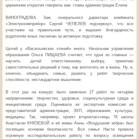
церемонии открытия говорила зам. главы администрации Елена
ВИНОГРАДОВА. Зам. генерального директора комбината
«Электрохимприбор» Сергей ЧЕПЕЛЕВ подчеркнул, что все
участники на правильном пути, и выразил благодарность
родителям юных лесничан за активную подготовку.
Целей у «Васильевских чтений» много. Начальник управления
образования Ольга ПИЩАЕВА считает, что одна из главных —
научить детей ответственному выбору, принятию
самостоятельных решений и тому, как воплотить их в жизнь. Ну, и,
конечно, объединить семью, развить у ребят творческие
способности, нестандартное мышление.
В этот раз на конкурс было заявлено 27 работ по четырём
направлениям: творчество, здоровье, социокультурная среда и
инициативная среда. Оценивала их экспертная комиссия из
представителей администрации, ЭХП, образования, культуры,
медицины. Так, например, проект второклассницы 76 школы
Анастасии КНЯЗЕВОЙ и её мамы Анны «Воздушная зебра» был
посвящен основам безопасности. Вся семья Насти провела
огромную исследовательскую работу по вопросу освещения