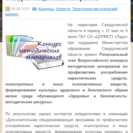
09.06.2025
Конкурсы
,
Новости
,
Электронно-методический
кабинет
На территории Свердловской
области в период с 12 мая по 6
июня ГБУ СО «ЦППМСП «Ладо»
при поддержке Министерства
образования Свердловской
области провел
Региональный
этап Всероссийского конкурса
методических материалов по
профилактике употребления
наркотических средств,
психотропных и иных психоактивных веществ,
формированию культуры здорового и безопасного образа
жизни среди обучающихся «Здоровье и безопасность:
методические ресурсы».
По результатам оценки экспертов победителями в номинации
«Дополнительная общеразвивающая программа по профилактике
употребления наркотических средств, психотропных и иных
психоактивных веществ, формированию культуры здорового и