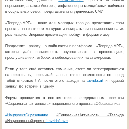
перемена», а также блогеры, инфлюенсеры молодёжных пабликов
в социальных сетях, представители студенческих СМИ.
«Таврида.АРТ» – шанс для молодых творцов представить свои
проекты на грантовом конкурсе и выиграть финансирование на их
реализацию. Впервые презентации пройдут в формате шоу.
Продолжит работу онлайн-кастинг-платформа «Таврида.АРТ»,
которая даёт возможность поучаствовать в презентациях,
прослушиваниях, отборах и собеседованиях на стажировки.
Если у тебя ещё остались сомнения, стоит ли регистрироваться
на фестиваль, перечитай заново, какие возможности он перед
тобой открывает! А после этого заходи на
tavrida.art
и подавай
заявку. До встречи в Крыму
Форум проводится в соответствии с федеральным проектом
«Социальная активность» национального проекта «Образование»
#НацпроектОбразование
#
СоциальнаяАктивность
#
Таврида
#
Национальныйпроект
#tavrida1love