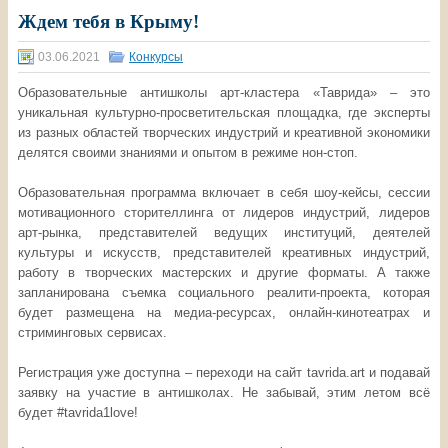
Ждем тебя в Крыму!
03.06.2021
Конкурсы
Образовательные антишколы арт-кластера «Таврида» ‒ это
уникальная культурно-просветительская площадка, где эксперты
из разных областей творческих индустрий и креативной экономики
делятся своими знаниями и опытом в режиме нон-стоп.
Образовательная программа включает в себя шоу-кейсы, сессии
мотивационного сторителлинга от лидеров индустрий, лидеров
арт-рынка, представителей ведущих институций, деятелей
культуры и искусств, представителей креативных индустрий,
работу в творческих мастерских и другие форматы. А также
запланирована съемка социального реалити-проекта, которая
будет размещена на медиа-ресурсах, онлайн-кинотеатрах и
стриминговых сервисах.
Регистрация уже доступна – переходи на сайт tavrida.art и подавай
заявку на участие в антишколах. Не забывай, этим летом всё
будет #tavrida1love!