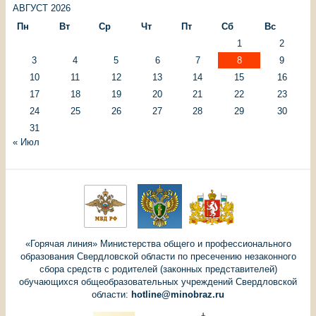
АВГУСТ 2026
Пн
Вт
Ср
Чт
Пт
Сб
Вс
1
2
3
4
5
6
7
8
9
10
11
12
13
14
15
16
17
18
19
20
21
22
23
24
25
26
27
28
29
30
31
« Июл
«Горячая линия» Министерства общего и профессионального
образования Свердловской области по пресечению незаконного
сбора средств с родителей (законных представителей)
обучающихся общеобразовательных учреждений Свердловской
области:
hotline@minobraz.ru