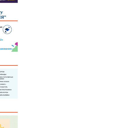
КУ
ИЯ”