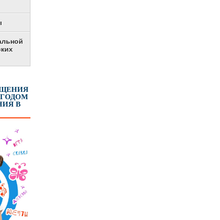
ы
альной
ских
ЕЩЕНИЯ
 ГОДОМ
ИЯ В