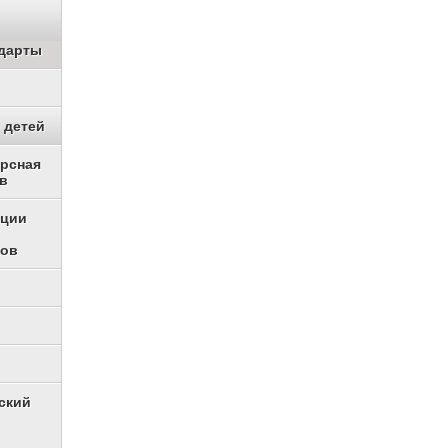
дарты
 детей
урсная
в
ации
ков
ский