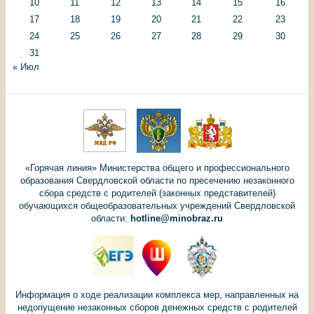
10
11
12
13
14
15
16
17
18
19
20
21
22
23
24
25
26
27
28
29
30
31
« Июл
«Горячая линия» Министерства общего и профессионального
образования Свердловской области по пресечению незаконного
сбора средств с родителей (законных представителей)
обучающихся общеобразовательных учреждений Свердловской
области:
hotline@minobraz.ru
Информация о ходе реализации комплекса мер, направленных на
недопущение незаконных сборов денежных средств с родителей