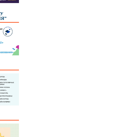
КУ
ИЯ”