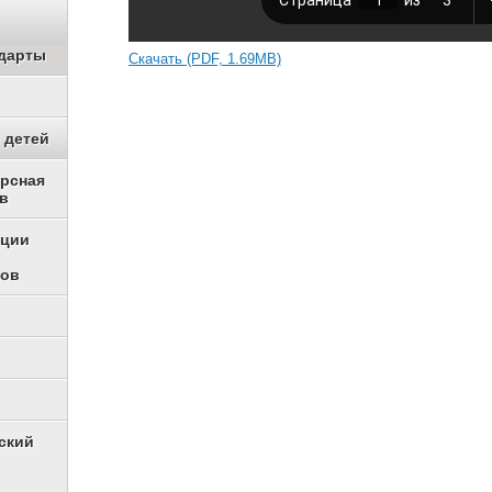
дарты
Скачать (PDF, 1.69MB)
 детей
урсная
в
ации
ков
ский