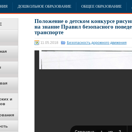
АНИЯ
ДОШКОЛЬНОЕ ОБРАЗОВАНИЕ
ОБЩЕЕ ОБРАЗОВАНИЕ
Положение о детском конкурсе рисун
Е
на знание Правил безопасного повед
транспорте
11.05.2018
Безопасность дорожного движения
ная
ы
овая
ских и
ков
ования
ость