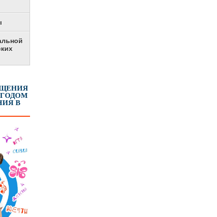
ы
альной
ских
ЕЩЕНИЯ
 ГОДОМ
ИЯ В