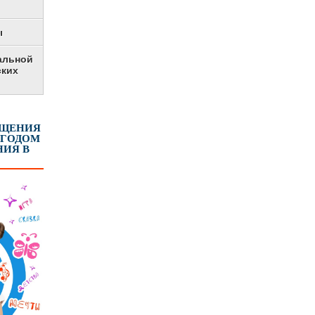
ы
альной
ских
ЕЩЕНИЯ
 ГОДОМ
ИЯ В