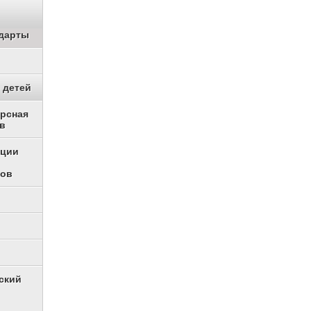
дарты
 детей
урсная
в
ации
ков
ский