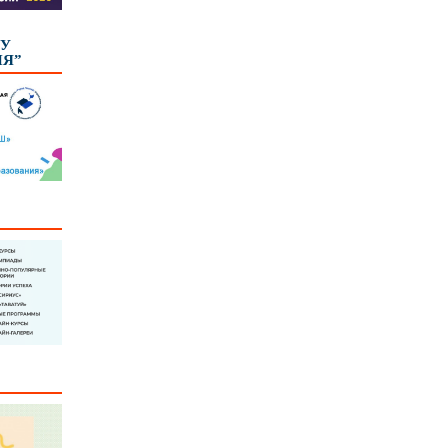
КУ
ИЯ”