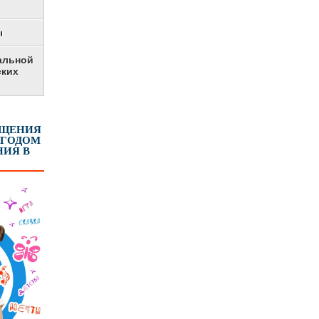
ы
альной
ских
ЕЩЕНИЯ
 ГОДОМ
ИЯ В