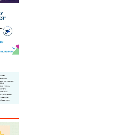
КУ
ИЯ”