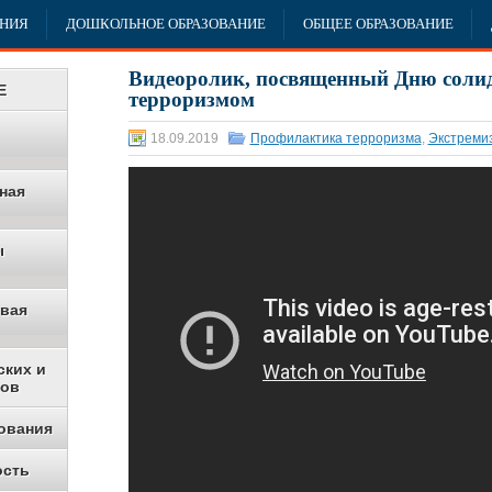
АНИЯ
ДОШКОЛЬНОЕ ОБРАЗОВАНИЕ
ОБЩЕЕ ОБРАЗОВАНИЕ
Видеоролик, посвященный Дню солид
Е
терроризмом
18.09.2019
Профилактика терроризма
,
Экстреми
ная
ы
овая
ских и
ков
ования
ость