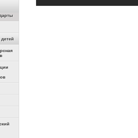
дарты
 детей
урсная
в
ации
ков
ский