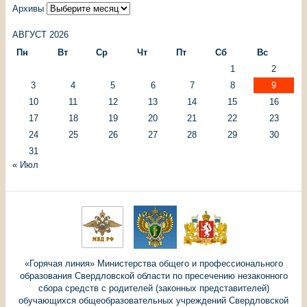
Архивы
АВГУСТ 2026
Пн
Вт
Ср
Чт
Пт
Сб
Вс
1
2
3
4
5
6
7
8
9
10
11
12
13
14
15
16
17
18
19
20
21
22
23
24
25
26
27
28
29
30
31
« Июл
«Горячая линия» Министерства общего и профессионального
образования Свердловской области по пресечению незаконного
сбора средств с родителей (законных представителей)
обучающихся общеобразовательных учреждений Свердловской