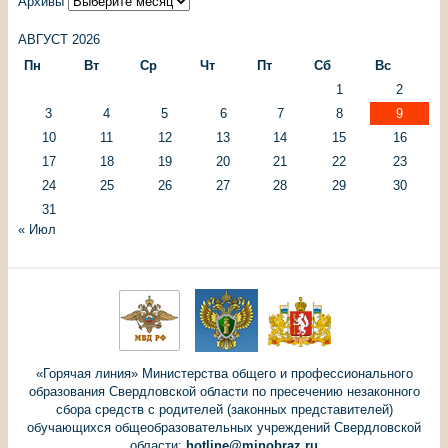
Архивы
АВГУСТ 2026
Пн
Вт
Ср
Чт
Пт
Сб
Вс
1
2
3
4
5
6
7
8
9
10
11
12
13
14
15
16
17
18
19
20
21
22
23
24
25
26
27
28
29
30
31
« Июл
«Горячая линия» Министерства общего и профессионального
образования Свердловской области по пресечению незаконного
сбора средств с родителей (законных представителей)
обучающихся общеобразовательных учреждений Свердловской
области:
hotline@minobraz.ru