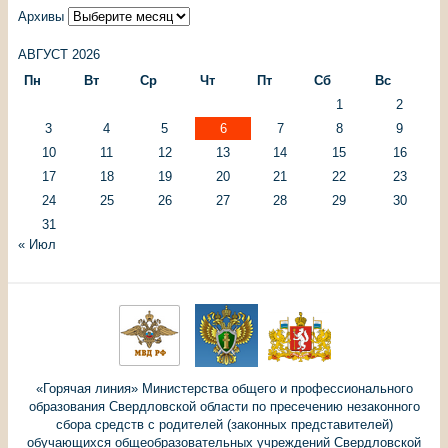
Архивы
АВГУСТ 2026
Пн
Вт
Ср
Чт
Пт
Сб
Вс
1
2
3
4
5
6
7
8
9
10
11
12
13
14
15
16
17
18
19
20
21
22
23
24
25
26
27
28
29
30
31
« Июл
«Горячая линия» Министерства общего и профессионального
образования Свердловской области по пресечению незаконного
сбора средств с родителей (законных представителей)
обучающихся общеобразовательных учреждений Свердловской