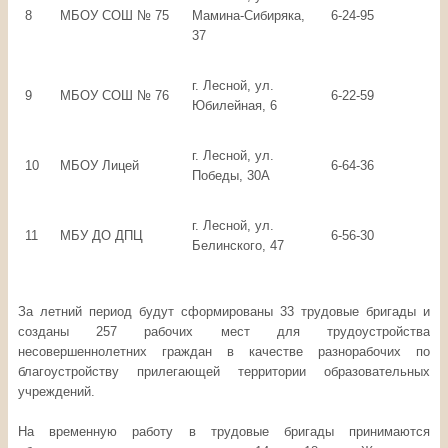
8
МБОУ СОШ № 75
Мамина-Сибиряка,
6-24-95
37
г. Лесной, ул.
9
МБОУ СОШ № 76
6-22-59
Юбилейная, 6
г. Лесной, ул.
10
МБОУ Лицей
6-64-36
Победы, 30А
г. Лесной, ул.
11
МБУ ДО ДПЦ
6-56-30
Белинского, 47
За летний период будут сформированы 33 трудовые бригады и
созданы 257 рабочих мест для трудоустройства
несовершеннолетних граждан в качестве разнорабочих по
благоустройству прилегающей территории образовательных
учреждений.
На временную работу в трудовые бригады принимаются