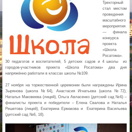
Трехгорный
стал местом
проведения
масштабного
мероприятия
— финала
конкурса
проекта
«Школа
Росатома».
30 педагогов и воспитателей, 5 детских садов и 4 школы из
городов-участников проекта «Школа Росатома» два дня
напряжённо работали в классах школы №109.
27 ноября на торжественной церемонии были награждены Ирина
Зырянова (школа №64), Анастасия Игнатьева (школа №72),
Наталья Маковеева (лицей), Ольга Авласенко (детский сад №6) –
финалисты проекта и победители – Елена Свалова и Наталья
Решетова (лицей), Екатерина Ермакова и Екатерина Васильева
(детский сад №6, 18).