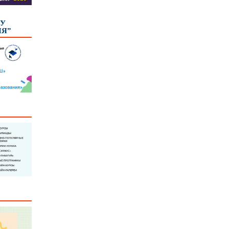
КУ
ИЯ”