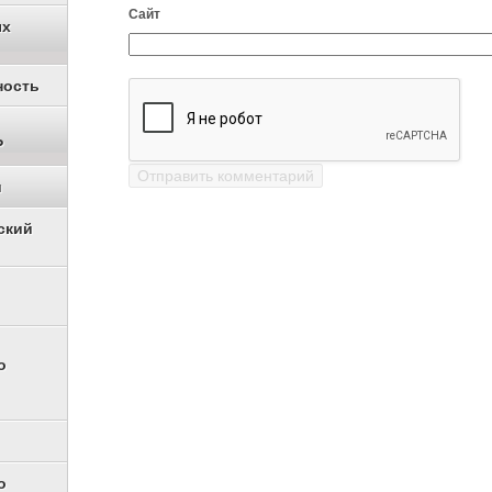
Сайт
ых
ность
Р
и
ский
о
о