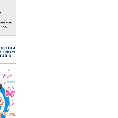
ы
альной
ских
ЕЩЕНИЯ
 ГОДОМ
ИЯ В