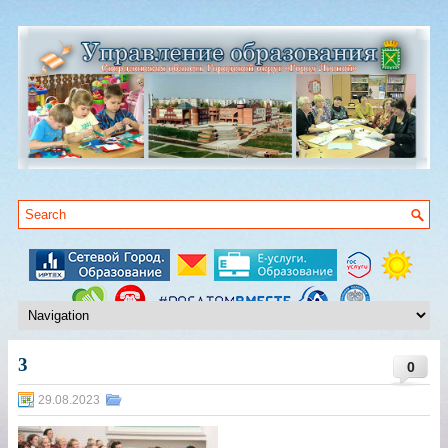
3
0
29.08.2023