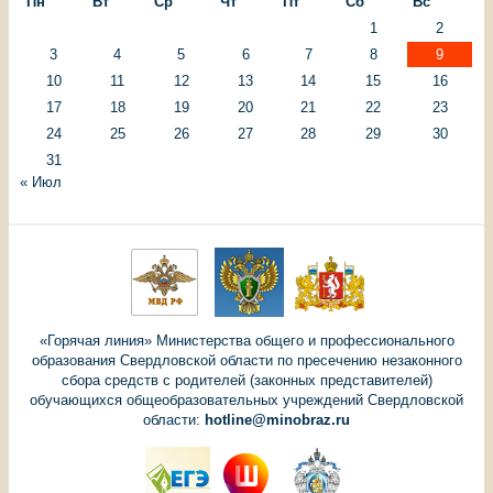
Пн
Вт
Ср
Чт
Пт
Сб
Вс
1
2
3
4
5
6
7
8
9
10
11
12
13
14
15
16
17
18
19
20
21
22
23
24
25
26
27
28
29
30
31
« Июл
«Горячая линия» Министерства общего и профессионального
образования Свердловской области по пресечению незаконного
сбора средств с родителей (законных представителей)
обучающихся общеобразовательных учреждений Свердловской
области:
hotline@minobraz.ru