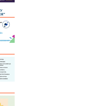
КУ
ИЯ”