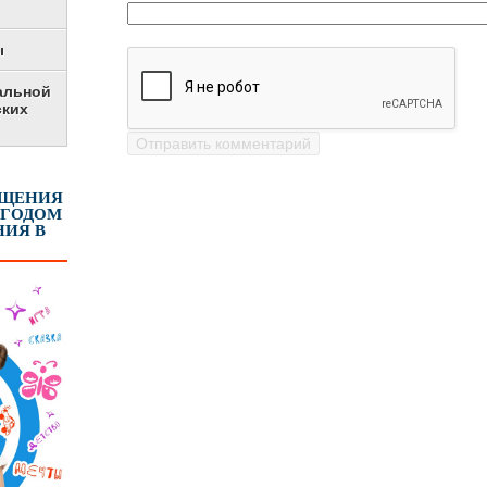
ы
альной
ских
ЕЩЕНИЯ
 ГОДОМ
ИЯ В