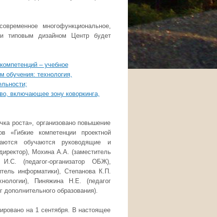
современное многофункциональное,
вии типовым дизайном Центр будет
компетенций – учебное
м обучения: технология,
ельности;
тво, включающее зону коворкинга,
очка роста», организовано повышение
ов «Гибкие компетенции проектной
чаются обучаются руководящие и
директор), Мохина А.А. (заместитель
 И.С. (педагог-организатор ОБЖ),
итель информатики), Степанова К.П.
хнологии), Пиняжина Н.Е. (педагог
г дополнительного образования).
ировано на 1 сентября. В настоящее