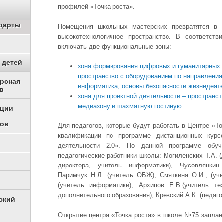
профилей «Точка роста».
дарты
Помещения школьных мастерских превратятся в 
высокотехнологичное пространство. В соответст
включать две функциональные зоны:
 детей
зона формирования цифровых и гуманитарных 
пространство с оборудованием по направления
урсная
информатика, основы безопасности жизнедеят
в
зона для проектной деятельности – пространс
медиазону и шахматную гостиную.
ации
ков
Для педагогов, которые будут работать в Центре «Т
квалификации по программе дистанционных курс
деятельности 2.0». По данной программе обу
педагогические работники школы: Могиленских Т.А. (
директора, учитель информатики), Чусовлянкин
Паримчук Н.Л. (учитель ОБЖ), Смяткина О.И., (уч
(учитель информатики), Архипов Е.В.(учитель те
дополнительного образования), Кревский А.К. (педаго
ский
Открытие центра «Точка роста» в школе №75 заплан