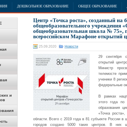
АНИЯ
ДОШКОЛЬНОЕ ОБРАЗОВАНИЕ
ОБЩЕЕ ОБРАЗОВАНИЕ
Центр «Точка роста», созданный на 
Е
общеобразовательного учреждения «
общеобразовательная школа № 75», п
всероссийском Марафоне открытий ц
25.09.2020
Новости
ная
29 сентября с
открытий центр
ы
Министр прос
телемосте прим
ученики 8 реги
овая
федеральные ок
ских и
В рамках нацп
ков
этого года по
образования ци
ования
«Точка роста»,
области. Всего с 2019 года в 81 субъекте России в
ость
городов создано 5000 таких центров. В них 