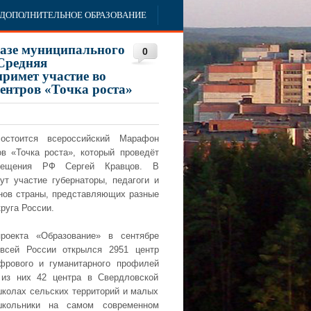
ДОПОЛНИТЕЛЬНОЕ ОБРАЗОВАНИЕ
базе муниципального
0
Средняя
римет участие во
ентров «Точка роста»
остоится всероссийский Марафон
ов «Точка роста», который проведёт
вещения РФ Сергей Кравцов. В
ут участие губернаторы, педагоги и
онов страны, представляющих разные
руга России.
роекта «Образование» в сентябре
 всей России открылся 2951 центр
фрового и гуманитарного профилей
 из них 42 центра в Свердловской
 школах сельских территорий и малых
школьники на самом современном