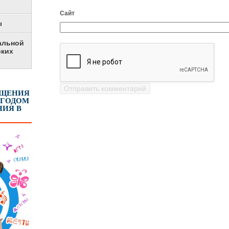
Сайт
ы
альной
ских
ЕЩЕНИЯ
 ГОДОМ
ИЯ В