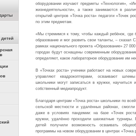
оборудовании изучают предметы «Технология», «И
жизнедеятельности», а также занимаются в разл
дарты
открытий центров «Точка роста» педагоги «Точек ро
по этим предметам.
«Мы стремимся к тому, чтобы каждый ребёнок, где 
 детей
образование и мог развить свои таланты, – сказал С
рамках национального проекта «Образование» 27 000
урсная
городах будут оснащены современным оборудовани
в
определяют, какое лабораторное оборудование им не
ации
В «Точках роста» ученики работают на новых совр
ков
управляют квадрокоптерами, осваивают шлемы
школьники могут записаться в кружки, научиться 
собственный медиапродукт.
Благодаря центрам «Точка роста» школьники по всей
сельской местности и удалённых районах, смогли
даже в условиях пандемии: на базе «Точек роста
кружки, удалённо проходили шахматные турниры. 
ский
детей получили возможность осваивать общеоб
программы на новом оборудовании в центрах «Точка 