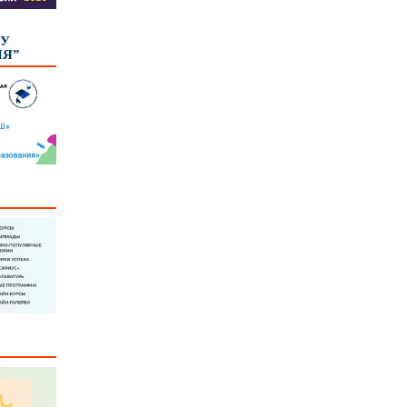
КУ
ИЯ”