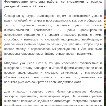
Формирование культуры работы со словарями в рамках
декады «Словари
XXI
века»
Словарная культура, являющаяся одним из показателей уровня
развития общей культуры и просвещенности, как всего общества,
так и отдельной личности, является одной из основ
информационной грамотности. С целью формирования
потребности обращения к словарям и навыков работы с ними,
способности извлекать из словарей информацию, необходимую
для решения учебных задач по разным дисциплинам, второй год в
ноябре месяце в образовательных учреждениях г. Лесного были
проведены классные часы, библиотечные уроки, практикумы.
Младшие учащиеся школ в эти дни совершали путешествия и
экскурсии в страну словарей, в игровой форме исследовали свои
первые энциклопедии и словари, занимались в мастерской
«Слово-словарь», знакомились с жизнью и деятельностью
великого русского собирателя слов Владимира Даля.
Для учащихся среднего звена были организованы беседы,
экскурсы, практикумы, литературные игры. На занятиях ребята
выполняли поисковые задания по литературе, географии, истории,
английскому языку, используя в работе отраслевые справочники и