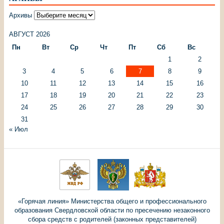
Архивы
АВГУСТ 2026
Пн
Вт
Ср
Чт
Пт
Сб
Вс
1
2
3
4
5
6
7
8
9
10
11
12
13
14
15
16
17
18
19
20
21
22
23
24
25
26
27
28
29
30
31
« Июл
«Горячая линия» Министерства общего и профессионального
образования Свердловской области по пресечению незаконного
сбора средств с родителей (законных представителей)