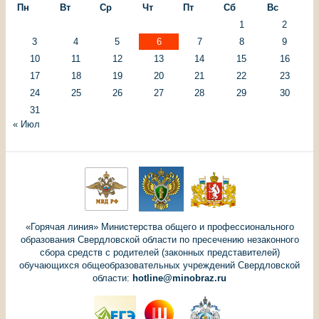
Пн
Вт
Ср
Чт
Пт
Сб
Вс
1
2
3
4
5
6
7
8
9
10
11
12
13
14
15
16
17
18
19
20
21
22
23
24
25
26
27
28
29
30
31
« Июл
«Горячая линия» Министерства общего и профессионального
образования Свердловской области по пресечению незаконного
сбора средств с родителей (законных представителей)
обучающихся общеобразовательных учреждений Свердловской
области:
hotline@minobraz.ru