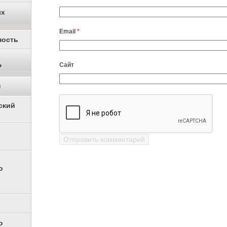
ых
Email
*
ность
Сайт
Р
и
ский
о
о