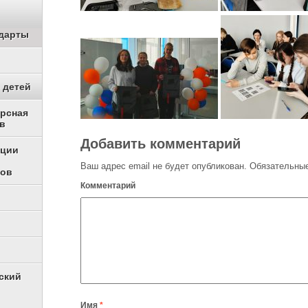
дарты
 детей
урсная
в
Добавить комментарий
ации
Ваш адрес email не будет опубликован.
Обязательные
ков
Комментарий
ский
Имя
*