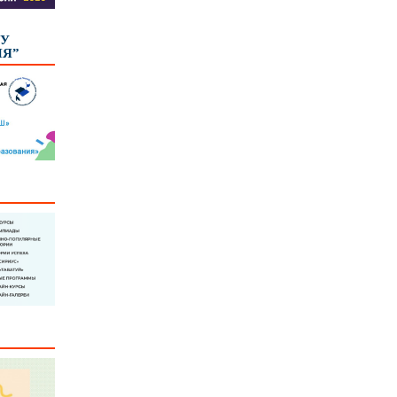
КУ
ИЯ”