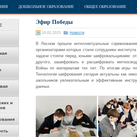
АНИЯ
ДОШКОЛЬНОЕ ОБРАЗОВАНИЕ
ОБЩЕЕ ОБРАЗОВАНИЕ
Эфир Победы
Е
10.02.2025
Новости
В Лесном прошли интеллектуальные соревновани
организаторами которых стали сотрудники института
ная
задачи стояли перед юными шифровальщиками: отл
другого, зашифровать и расшифровать метеосво
Войны по материалам тех лет. По итогам игры п
ы
Технологии шифрования сегодня актуальны как ник
школьников увлекательным и эффективным инстр
овая
данных.
ских и
ков
ования
ость