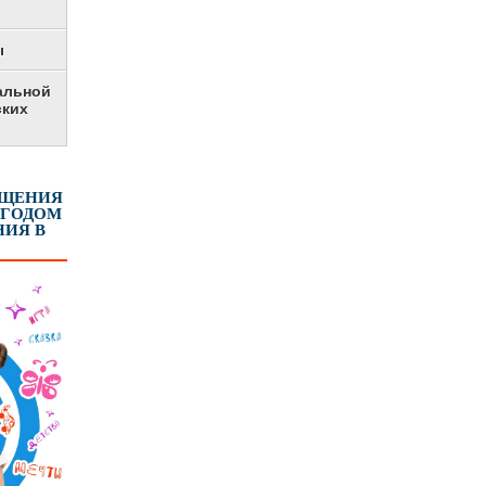
ы
альной
ских
ЕЩЕНИЯ
 ГОДОМ
ИЯ В