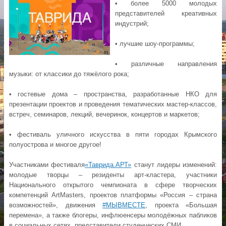
• более 5000 молодых
представителей креативных
индустрий;
• лучшие шоу-программы;
• различные направления
музыки: от классики до тяжёлого рока;
• гостевые дома – пространства, разработанные НКО для
презентации проектов и проведения тематических мастер-классов,
встреч, семинаров, лекций, вечеринок, концертов и маркетов;
• фестиваль уличного искусства в пяти городах Крымского
полуострова и многое другое!
Участниками фестиваля
«Таврида.АРТ»
станут лидеры изменений:
молодые творцы – резиденты арт-кластера, участники
Национального открытого чемпионата в сфере творческих
компетенций ArtMasters, проектов платформы «Россия – страна
возможностей», движения
#МЫВМЕСТЕ
, проекта «Большая
перемена», а также блогеры, инфлюенсеры молодёжных пабликов
в социальных сетях, представители студенческих СМИ.