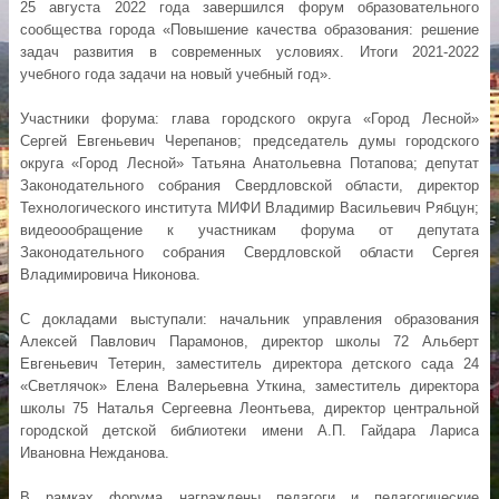
25 августа 2022 года завершился форум образовательного
сообщества города «Повышение качества образования: решение
задач развития в современных условиях. Итоги 2021-2022
учебного года задачи на новый учебный год».
Участники форума: глава городского округа «Город Лесной»
Сергей Евгеньевич Черепанов; председатель думы городского
округа «Город Лесной» Татьяна Анатольевна Потапова; депутат
Законодательного собрания Свердловской области, директор
Технологического института МИФИ Владимир Васильевич Рябцун;
видеоообращение к участникам форума от депутата
Законодательного собрания Свердловской области Сергея
Владимировича Никонова.
С докладами выступали: начальник управления образования
Алексей Павлович Парамонов, директор школы 72 Альберт
Евгеньевич Тетерин, заместитель директора детского сада 24
«Светлячок» Елена Валерьевна Уткина, заместитель директора
школы 75 Наталья Сергеевна Леонтьева, директор центральной
городской детской библиотеки имени А.П. Гайдара Лариса
Ивановна Нежданова.
В рамках форума награждены педагоги и педагогические