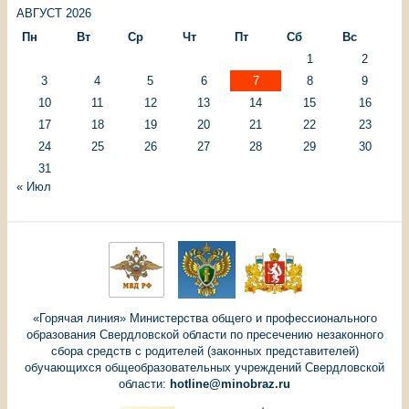
АВГУСТ 2026
Пн
Вт
Ср
Чт
Пт
Сб
Вс
1
2
3
4
5
6
7
8
9
10
11
12
13
14
15
16
17
18
19
20
21
22
23
24
25
26
27
28
29
30
31
« Июл
«Горячая линия» Министерства общего и профессионального
образования Свердловской области по пресечению незаконного
сбора средств с родителей (законных представителей)
обучающихся общеобразовательных учреждений Свердловской
области:
hotline@minobraz.ru