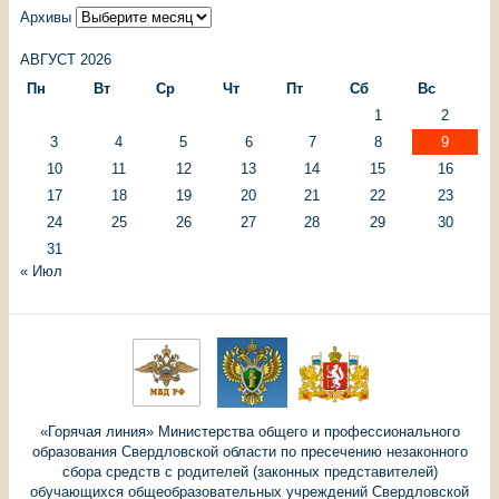
Архивы
АВГУСТ 2026
Пн
Вт
Ср
Чт
Пт
Сб
Вс
1
2
3
4
5
6
7
8
9
10
11
12
13
14
15
16
17
18
19
20
21
22
23
24
25
26
27
28
29
30
31
« Июл
«Горячая линия» Министерства общего и профессионального
образования Свердловской области по пресечению незаконного
сбора средств с родителей (законных представителей)
обучающихся общеобразовательных учреждений Свердловской