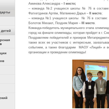
Аминова Александра –
I
место;
– команда №2 учащихся школы № 76 в составе: 
дарты
Фатхетдинов Артём, Матвиенко Дарья –
II место
;
– команда №1 учащихся школы № 76 в составе: 
Болотов Михаил, Поздняк Мария –
III место
.
Команда-победитель муниципального этапа олимпиа
 детей
город на финале олимпиады, которая пройдет в г. Сне
Поздравляем победителей и призеров Метапредмет
урсная
также всех ее участников с интересным, захваты
в
событием, а также благодарим МАОУ «Лицей» и вс
организации и проведении олимпиады!
ации
ков
ский