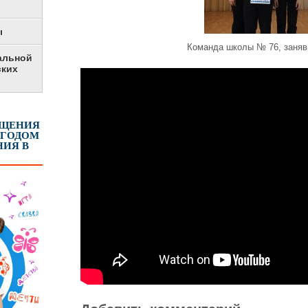
ы
Команда школы № 76, заняв
альной
ских
ЕЩЕНИЯ
 ГОДОМ
ИЯ В