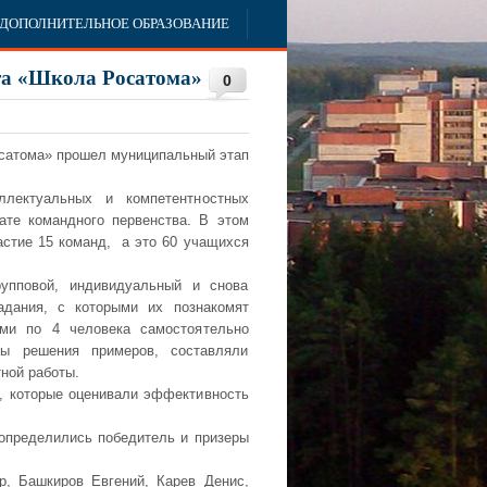
ДОПОЛНИТЕЛЬНОЕ ОБРАЗОВАНИЕ
та «Школа Росатома»
0
осатома» прошел муниципальный этап
лектуальных и компетентностных
ате командного первенства. В этом
астие 15 команд, а это 60 учащихся
упповой, индивидуальный и снова
адания, с которыми их познакомят
ами по 4 человека самостоятельно
бы решения примеров, составляли
ной работы.
в, которые оценивали эффективность
 определились победитель и призеры
р, Башкиров Евгений, Карев Денис,