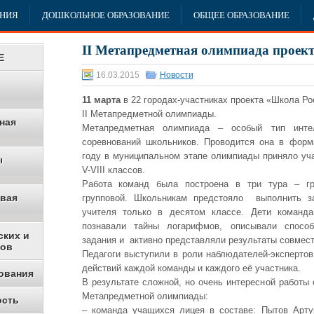
АНИЯ
ДОШКОЛЬНОЕ ОБРАЗОВАНИЕ
ОБЩЕЕ ОБРАЗОВАНИЕ
II Метапредметная олимпиада проек
Е
16.03.2015
Новости
11 марта
в 22 городах-участниках проекта «Школа Р
II Метапредметной олимпиады.
ная
Метапредметная олимпиада – особый тип интел
соревнований школьников. Проводится она в форм
году в муниципальном этапе олимпиады приняло уч
ы
V-VIII классов.
Работа команд была построена в три тура – гр
овая
групповой. Школьникам предстояло выполнить з
учителя только в десятом классе. Дети команд
познавали тайны логарифмов, описывали спосо
ских и
задания и активно представляли результаты совмест
ков
Педагоги выступили в роли наблюдателей-эксперто
действий каждой команды и каждого её участника.
ования
В результате сложной, но очень интересной работы
Метапредметной олимпиады:
ость
– команда учащихся лицея в составе: Пытов Арту