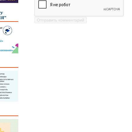
КУ
ИЯ”