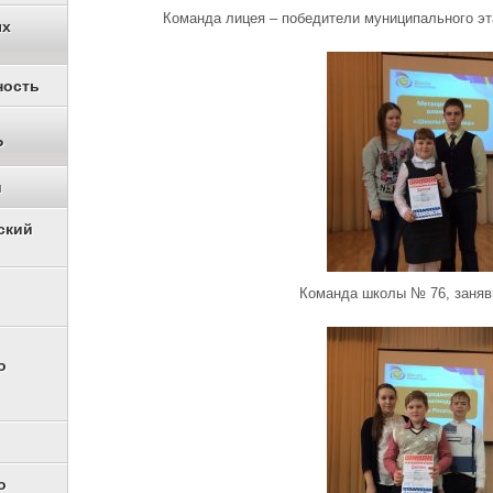
Команда лицея – победители муниципального э
ых
ность
Р
и
ский
Команда школы № 76, заняв
о
о