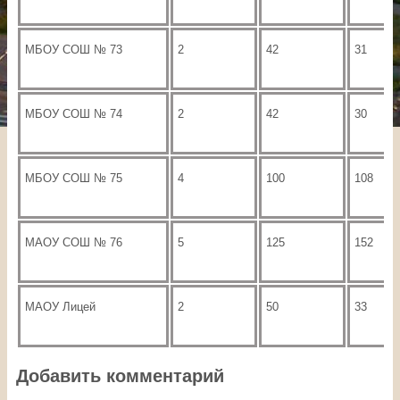
МБОУ СОШ № 73
2
42
31
МБОУ СОШ № 74
2
42
30
МБОУ СОШ № 75
4
100
108
МАОУ СОШ № 76
5
125
152
МАОУ Лицей
2
50
33
Добавить комментарий