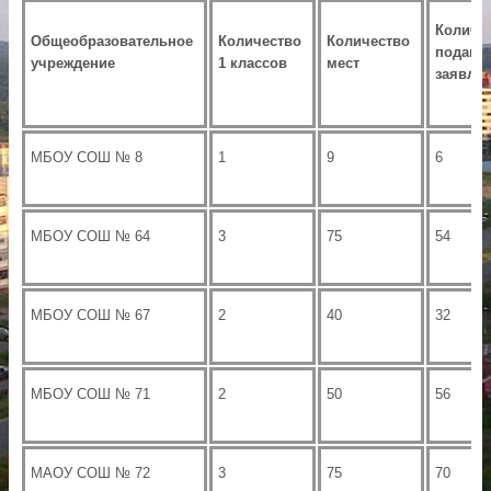
Количе
Общеобразовательное
Количество
Количество
поданн
учреждение
1 классов
мест
заявле
МБОУ СОШ № 8
1
9
6
МБОУ СОШ № 64
3
75
54
МБОУ СОШ № 67
2
40
32
МБОУ СОШ № 71
2
50
56
МАОУ СОШ № 72
3
75
70