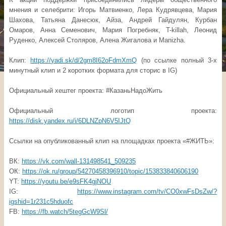
мнения и селебрити: Игорь Матвиенко, Лера Кудрявцева, Мария
Шахова, Татьяна Данесюк, Айза, Андрей Гайдулян, Курбан
Омаров, Анна Семенович, Мария Погребняк, T-killah, Леонид
Руденко, Алексей Столяров, Алена Жигалова и Manizha.
Клип:
https://yadi.sk/d/2gm8I62oFdmXmQ
(по ссылке полный 3-х
минутный клип и 2 коротких формата для сторис в IG)
Официальный хештег проекта: #КазаньНадоЖить
Официальный логотип проекта:
https://disk.yandex.ru/i/6DLNZpN6V5IJtQ
Ссылки на опубликованный клип на площадках проекта «#ЖИТЬ»:
ВК:
https://vk.com/wall-131498541_509235
ОК:
https://ok.ru/group/54270458396910/topic/153833840606190
YT:
https://youtu.be/e9sFK4gjNOU
IG:
https://www.instagram.com/tv/CO0xwFsDsZw/?
igshid=1r231c5hduofc
FB:
https://fb.watch/5tegGcW9Sl/