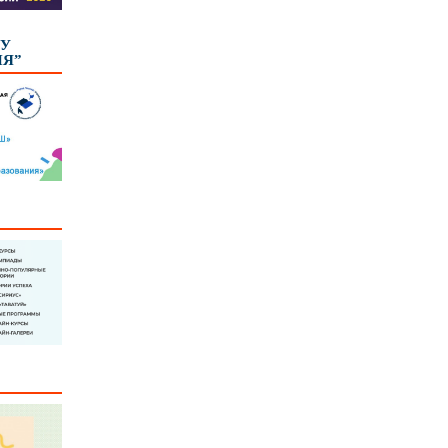
КУ
ИЯ”