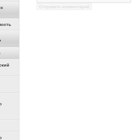
ых
ность
Р
и
ский
о
о