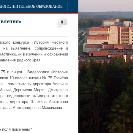
ДОПОЛНИТЕЛЬНОЕ ОБРАЗОВАНИЕ
авления»
0
ского конкурса «История местного
н на выявление, сопровождение и
частвующих в изучении и сохранении
равления родного края.
№75 и лицея. Видеоролик «История
ников 10 класса школы № 75 Грачёва
та – заместитель директора Аверина
Мария, Дергачева Мария, Дмитриева
урс видеоролики «Лидеры местного
итель директора Эльмира Асхатовна
ветлана Александровна Максимова.
 поля помечены
*