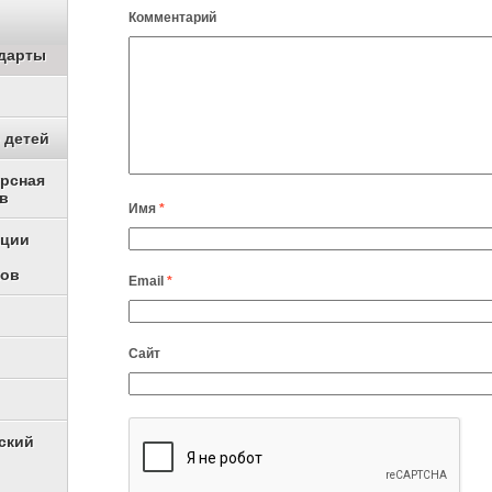
Комментарий
дарты
 детей
урсная
в
Имя
*
ации
ков
Email
*
Сайт
ский