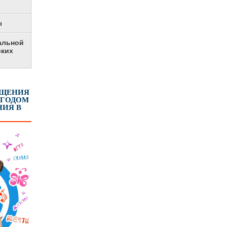
ы
альной
ских
ЕЩЕНИЯ
 ГОДОМ
ИЯ В