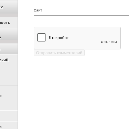
ых
Сайт
ность
Р
и
ский
о
о