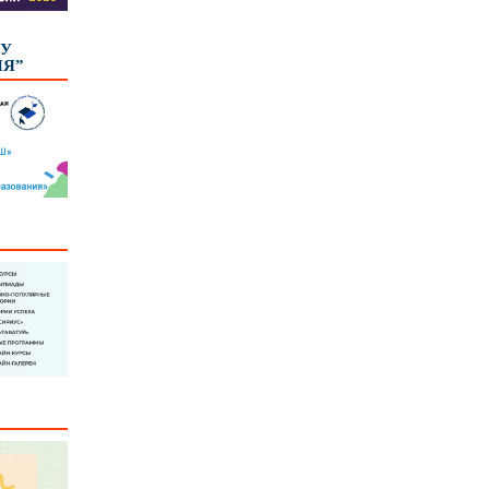
КУ
ИЯ”