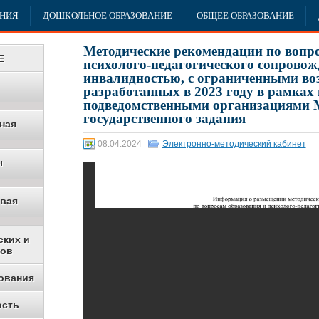
АНИЯ
ДОШКОЛЬНОЕ ОБРАЗОВАНИЕ
ОБЩЕЕ ОБРАЗОВАНИЕ
Методические рекомендации по вопр
Е
психолого-педагогического сопровож
инвалидностью, с ограниченными во
разработанных в 2023 году в рамках
подведомственными организациями 
государственного задания
ная
08.04.2024
Электронно-методический кабинет
ы
овая
ских и
ков
ования
ость