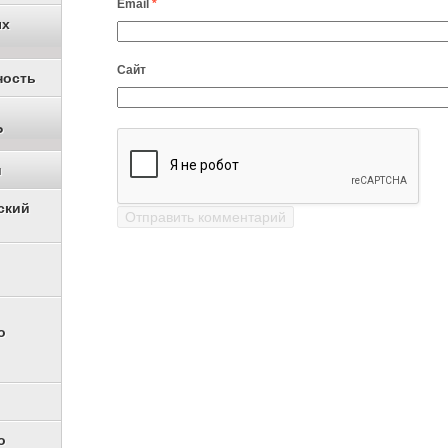
Email
*
ых
Сайт
ность
Р
и
ский
о
о