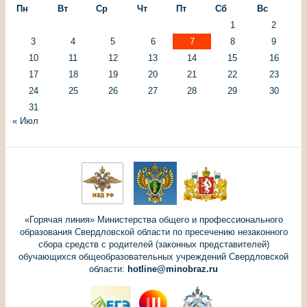
Пн
Вт
Ср
Чт
Пт
Сб
Вс
1
2
3
4
5
6
7
8
9
10
11
12
13
14
15
16
17
18
19
20
21
22
23
24
25
26
27
28
29
30
31
« Июл
«Горячая линия» Министерства общего и профессионального
образования Свердловской области по пресечению незаконного
сбора средств с родителей (законных представителей)
обучающихся общеобразовательных учреждений Свердловской
области:
hotline@minobraz.ru