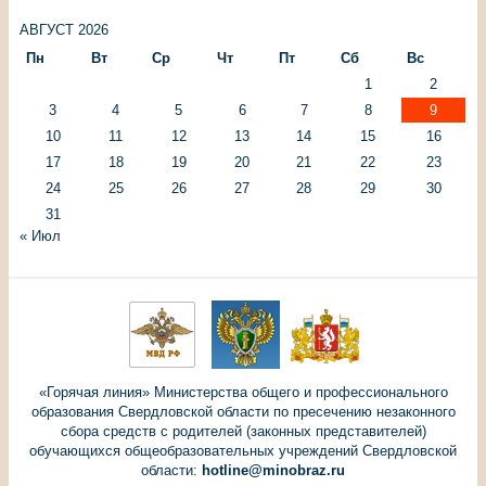
АВГУСТ 2026
Пн
Вт
Ср
Чт
Пт
Сб
Вс
1
2
3
4
5
6
7
8
9
10
11
12
13
14
15
16
17
18
19
20
21
22
23
24
25
26
27
28
29
30
31
« Июл
«Горячая линия» Министерства общего и профессионального
образования Свердловской области по пресечению незаконного
сбора средств с родителей (законных представителей)
обучающихся общеобразовательных учреждений Свердловской
области:
hotline@minobraz.ru