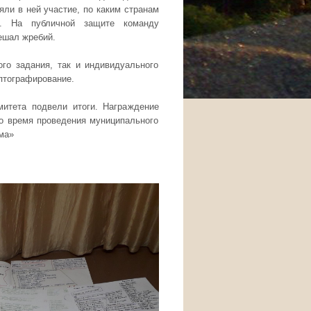
няли в ней участие, по каким странам
. На публичной защите команду
решал жребий.
ого задания, так и индивидуального
птографирование.
итета подвели итоги. Награждение
о время проведения муниципального
ма»