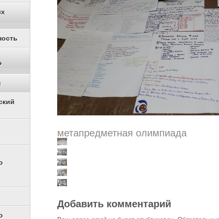
ых
ность
Р
и
ский
метапредметная олимпиада
о
Добавить комментарий
о