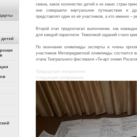
смена, какое количество детей и из каких стран при
они совершили виртуальное путешествие и др
дарты
представлял один из её участников, а кто именно – 
Второй этап предполагал выполнение, как командн
для каждой параллели. Тематикой заданий стало кри
 детей
По окончании олимпиады эксперты и члены оргком
урсная
участников Метапредметной олимпиады состоится в
в
этапа Театрального фестиваля «Те-арт олимп Росато
ации
Предыдущее изображение
ков
Следующее изображение
ский