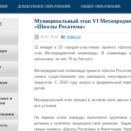
АНИЯ
ДОШКОЛЬНОЕ ОБРАЗОВАНИЕ
ОБЩЕЕ ОБРАЗОВАНИЕ
Муниципальный этап VI Метапредм
Е
«Школы Росатома»
25.01.2019
Новости
22 января в 20 городах-участниках проекта «Шко
ная
этап Метапредметной олимпиады. В олимпиаде в
школьника, из них 76 из Лесного.
ы
Метапредметная олимпиада проекта «Школа Росатома
своего существования она завоевала популярност
овая
педагогов. С 2018 года вошла в федеральный пер
детей.
ских и
Муниципальный этап прошел в актовом зале школы 6
ков
все условия.
ования
На первом этапе команды выполняли групповое 
ватмана и публично защищали своё решение. Задан
ость
умных каникул «Школы Росатома» в Финляндии. Нап