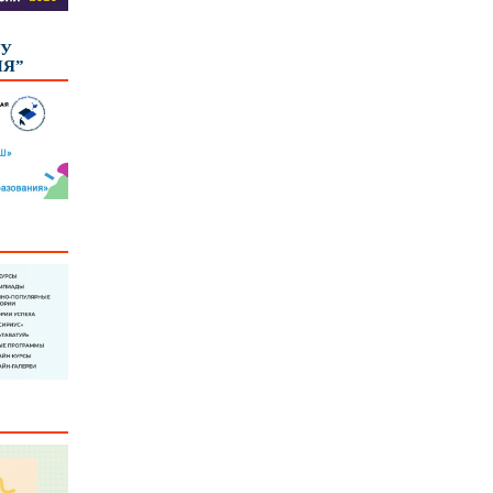
КУ
ИЯ”