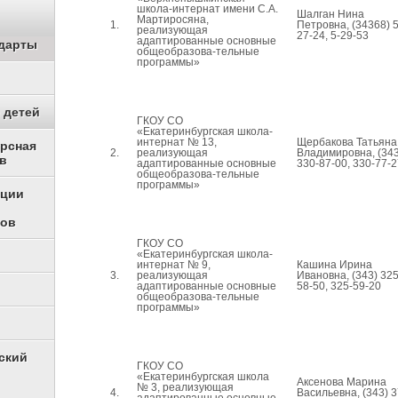
школа-интернат имени С.А.
Шалган Нина
Мартиросяна,
1.
Петровна, (34368) 5
реализующая
27-24, 5-29-53
адаптированные основные
дарты
общеобразова-тельные
программы»
 детей
ГКОУ СО
«Екатеринбургская школа-
интернат № 13,
Щербакова Татьяна
урсная
2.
реализующая
Владимировна, (343
в
адаптированные основные
330-87-00, 330-77-2
общеобразова-тельные
программы»
ации
ков
ГКОУ СО
«Екатеринбургская школа-
интернат № 9,
Кашина Ирина
3.
реализующая
Ивановна, (343) 325
адаптированные основные
58-50, 325-59-20
общеобразова-тельные
программы»
ский
ГКОУ СО
«Екатеринбургская школа
Аксенова Марина
№ 3, реализующая
4.
Васильевна, (343) 3
адаптированные основные