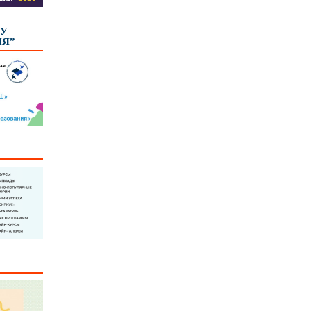
КУ
ИЯ”