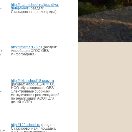
http://mart-school.ru/fgos-dlya-
-
detej-s-ovz
(раздел:
Стажировочная площадка)
http://internat126.ru
(раздел:
)
Апробация ФГОС ОВЗ/
7
Инфографика)
http://ekb-school18.ucoz.ru
(раздел: Апробация ФГОС
НОО обучающихся с ОВЗ/
-
Электронные сборники
методических рекомендаций
по реализации АООП для
детей сЗПР)
http://123school.ru
(раздел:
Стажировочная площадка/
75-
учебно-методические