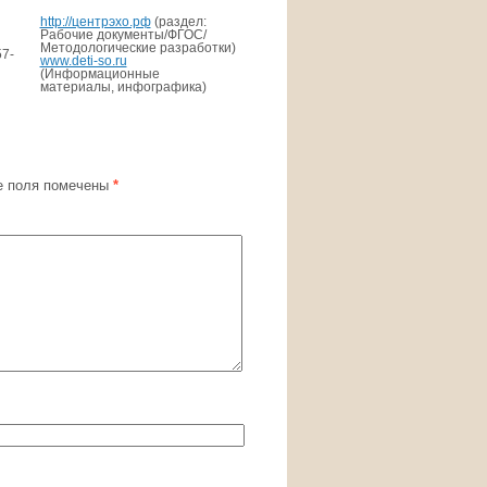
http://центрэхо.рф
(раздел:
Рабочие документы/ФГОС/
Методологические разработки)
57-
www.deti-so.ru
(Информационные
материалы, инфографика)
 поля помечены
*