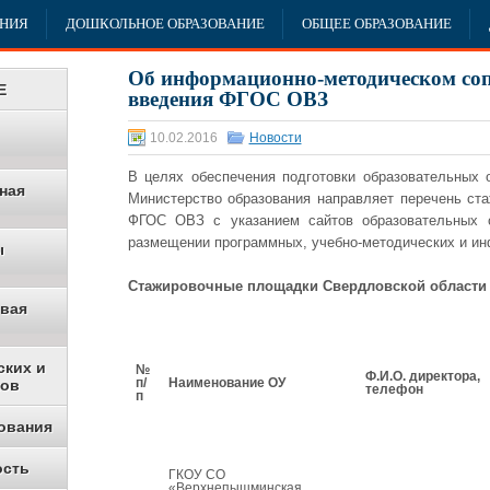
АНИЯ
ДОШКОЛЬНОЕ ОБРАЗОВАНИЕ
ОБЩЕЕ ОБРАЗОВАНИЕ
Об информационно-методическом со
Е
введения ФГОС ОВЗ
10.02.2016
Новости
В целях обеспечения подготовки образовательных
ная
Министерство образования направляет перечень ст
ФГОС ОВЗ с указанием сайтов образовательных 
размещении программных, учебно-методических и и
ы
Стажировочные площадки Свердловской области
овая
ских и
№
Ф.И.О. директора,
п/
Наименование ОУ
ков
телефон
п
ования
ость
ГКОУ СО
«Верхнепышминская