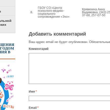
ГБОУ СО «Центр
Кривихина Анна
психолого-медико-
ы
8.
Вадимовна, (343) 2
социального
37-68, 257-07-50
сопровождения «Эхо»
альной
ских
Добавить комментарий
Ваш адрес email не будет опубликован.
Обязательные
ЕЩЕНИЯ
 ГОДОМ
Комментарий
ИЯ В
Имя
*
Email
*