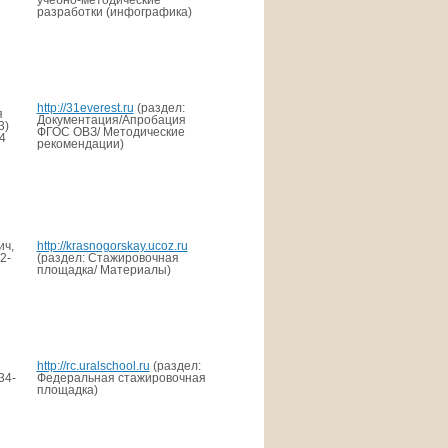
разработки (инфографика)
http://31everest.ru
(раздел:
я
Документация/Апробация
3)
ФГОС ОВЗ/ Методические
4
рекомендации)
ич,
http://krasnogorskay.ucoz.ru
2-
(раздел: Стажировочная
площадка/ Материалы)
http://rc.uralschool.ru
(раздел:
34-
Федеральная стажировочная
площадка)