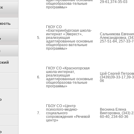
29-61,374-35-03
общеобразова-тельные
ых
программы»
ность
ГКОУ СО
«Екатеринбургская школа-
интернат «Эверест»,
Сальникова Евгени
5.
реализующая
Александровна, (34
Р
адаптированные основные
257-51-84, 257-33-7
общеобразо-вательные
программы»
и
ский
ГКОУ СО «Красногорская
школа-интернат,
Цой Сергей Петров
реализующая
6.
(3439)39-33-17,39-3
адаптированные основные
06
общеобразова-тельные
программы»
о
ГБОУ СО «Центр
психолого-медико-
Веснина Елена
7.
социального
Викторовна, (343) 2
сопровождения «Речевой
60-40, 234-60-36
центр»
о