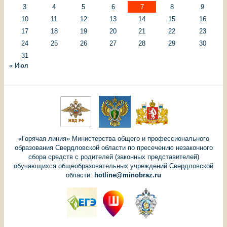
3
4
5
6
7
8
9
10
11
12
13
14
15
16
17
18
19
20
21
22
23
24
25
26
27
28
29
30
31
« Июл
«Горячая линия» Министерства общего и профессионального
образования Свердловской области по пресечению незаконного
сбора средств с родителей (законных представителей)
обучающихся общеобразовательных учреждений Свердловской
области:
hotline@minobraz.ru