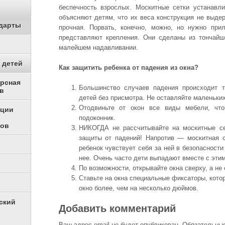
беспечность взрослых. Москитные сетки устанавл
объясняют детям, что их веса конструкция не выдер
дарты
прочная. Порвать, конечно, можно, но нужно при
представляют крепления. Они сделаны из тончайш
малейшем надавливании.
 детей
Как защитить ребенка от падения из окна?
урсная
Большинство случаев падения происходит т
в
детей без присмотра. Не оставляйте маленьких
Отодвиньте от окон все виды мебели, что
ации
подоконник.
ков
НИКОГДА не рассчитывайте на москитные се
защиты от падений! Напротив — москитная с
ребенок чувствует себя за ней в безопасности 
нее. Очень часто дети выпадают вместе с этим
По возможности, открывайте окна сверху, а не 
Ставьте на окна специальные фиксаторы, кото
окно более, чем на несколько дюймов.
ский
Добавить комментарий
Ваш адрес email не будет опубликован.
Обязательные