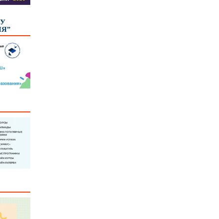
КУ
ИЯ”