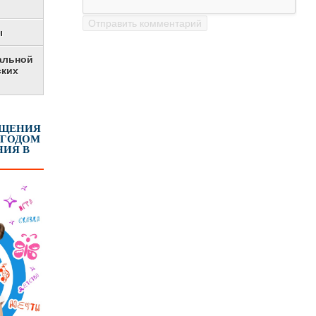
ы
альной
ских
ЕЩЕНИЯ
 ГОДОМ
ИЯ В