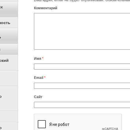
ых
Комментарий
ность
Р
и
Имя
*
ский
Email
*
о
Сайт
о