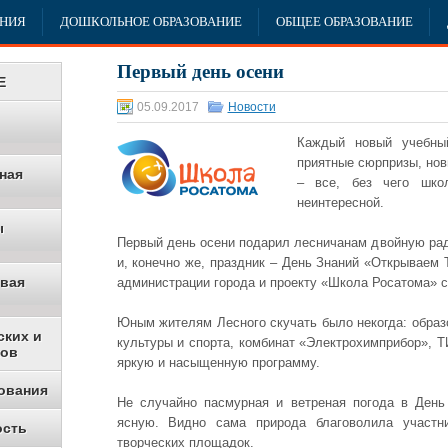
АНИЯ
ДОШКОЛЬНОЕ ОБРАЗОВАНИЕ
ОБЩЕЕ ОБРАЗОВАНИЕ
Первый день осени
Е
05.09.2017
Новости
Каждый новый учебны
приятные сюрпризы, нов
ная
– все, без чего шко
неинтересной.
ы
Первый день осени подарил лесничанам двойную радо
и, конечно же, праздник – День Знаний «Открываем 
овая
администрации города и проекту «Школа Росатома» 
Юным жителям Лесного скучать было некогда: обра
ских и
культуры и спорта, комбинат «Электрохимприбор»,
ков
яркую и насыщенную программу.
ования
Не случайно пасмурная и ветреная погода в День
ясную. Видно сама природа благоволила участн
ость
творческих площадок.