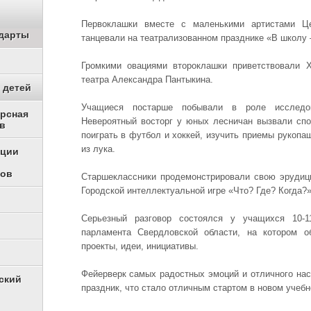
Первоклашки вместе с маленькими артистами Це
дарты
танцевали на театрализованном празднике «В школу –
Громкими овациями второклашки приветствовали Х
театра Александра Пантыкина.
 детей
Учащиеся постарше побывали в роле исследов
урсная
Невероятный восторг у юных лесничан вызвали сп
в
поиграть в футбол и хоккей, изучить приемы рукопаш
из лука.
ации
ков
Старшеклассники продемонстрировали свою эрудиц
Городской интеллектуальной игре «Что? Где? Когда?»
Серьезный разговор состоялся у учащихся 10-
парламента Свердловской области, на котором 
проекты, идеи, инициативы.
Фейерверк самых радостных эмоций и отличного на
ский
праздник, что стало отличным стартом в новом учебн