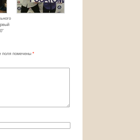
льного
ервый
0”
 поля помечены
*