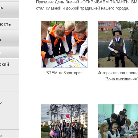
Праздник День Знаний «ОТКРЫВАЕМ ТАЛАНТЫ ВМЕС
ых
стал славной и доброй традицией нашего города.
ность
Р
и
ский
STEM лаборатория
Интерактивная площ
“Зона выживания”
о
о