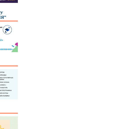
КУ
ИЯ”