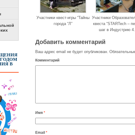
ы
Участники квест-игры “Тайны
Участники Образовате
города “Л”
квеста “STARTech – п
альной
шаг в Индустрию 4.
ских
Добавить комментарий
Ваш адрес email не будет опубликован.
Обязательные
ЕЩЕНИЯ
 ГОДОМ
Комментарий
ИЯ В
Имя
*
Email
*