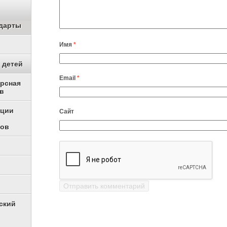
дарты
Имя
*
 детей
Email
*
урсная
в
ации
Сайт
ков
ский