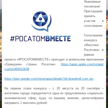
Уважаемые
лесничане!
Приглашаем
принять
участие в
голосовании
Голосование
конкурса
«Миллион
Росатома» в
рамках
проекта «#РОСАТОМВМЕСТЕ» проходит в мобильном приложении
«Гражданин страны Росатом»:
https://apps.apple.com/ru/app/
гср/id1465610638
https://play.google.com/store/apps/details?id=brandmill.com.gsr
На первом этапе конкурса – с 20 августа по 20 сентября –
жителями города определяется одна из предложенных социально-
экономических сфер, куда, по вашему мнению, целесообразно
направить 1 миллион рублей: