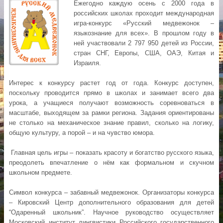
Ежегодно каждую осень с 2000 года в
российских школах проходит международная
игра-конкурс «Русский медвежонок –
языкознание для всех». В прошлом году в
ней участвовали 2 797 950 детей из России,
стран СНГ, Европы, США, ОАЭ, Китая и
Израиля.
Интерес к конкурсу растет год от года. Конкурс доступен,
поскольку проводится прямо в школах и занимает всего два
урока, а учащиеся получают возможность соревноваться в
масштабе, выходящем за рамки региона. Задания ориентированы
не столько на механическое знание правил, сколько на логику,
общую культуру, а порой – и на чувство юмора.
Главная цель игры – показать красоту и богатство русского языка,
преодолеть впечатление о нём как формальном и скучном
школьном предмете.
Символ конкурса – забавный медвежонок. Организаторы конкурса
– Кировский Центр дополнительного образования для детей
“Одаренный школьник”. Научное руководство осуществляет
Московский институт лингвистики Российского государственного