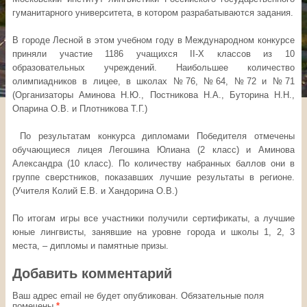
гуманитарного университета, в котором разрабатываются задания.
В городе Лесной в этом учебном году в Международном конкурсе
приняли участие 1186 учащихся II-X классов из 10
образовательных учреждений. Наибольшее количество
олимпиадников в лицее, в школах №76, №64, №72 и №71
(Организаторы Аминова Н.Ю., Постникова Н.А., Буторина Н.Н.,
Опарина О.В. и Плотникова Т.Г.)
По результатам конкурса дипломами Победителя отмечены
обучающиеся лицея Легошина Юлиана (2 класс) и Аминова
Александра (10 класс). По количеству набранных баллов они в
группе сверстников, показавших лучшие результаты в регионе.
(Учителя Колий Е.В. и Хандорина О.В.)
По итогам игры все участники получили сертификаты, а лучшие
юные лингвисты, занявшие на уровне города и школы 1, 2, 3
места, – дипломы и памятные призы.
Добавить комментарий
Ваш адрес email не будет опубликован.
Обязательные поля
помечены
*