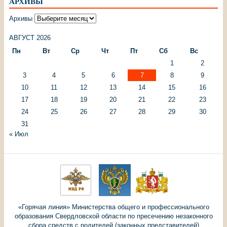
АРХИВЫ
Архивы
АВГУСТ 2026
Пн
Вт
Ср
Чт
Пт
Сб
Вс
1
2
3
4
5
6
7
8
9
10
11
12
13
14
15
16
17
18
19
20
21
22
23
24
25
26
27
28
29
30
31
« Июл
«Горячая линия» Министерства общего и профессионального
образования Свердловской области по пресечению незаконного
сбора средств с родителей (законных представителей)