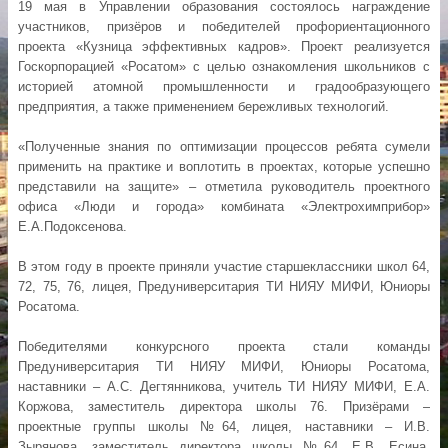
19 мая в Управлении образования состоялось награждение
участников, призёров и победителей профориентационного
проекта «Кузница эффективных кадров». Проект реализуется
Госкорпорацией «Росатом» с целью ознакомления школьников с
историей атомной промышленности и градообразующего
предприятия, а также применением бережливых технологий.
«Полученные знания по оптимизации процессов ребята сумели
применить на практике и воплотить в проектах, которые успешно
представили на защите» – отметила руководитель проектного
офиса «Люди и города» комбината «Электрохимприбор»
Е.А.Подоксенова.
В этом году в проекте приняли участие старшеклассники школ 64,
72, 75, 76, лицея, Предуниверситария ТИ НИЯУ МИФИ, Юниоры
Росатома.
Победителями конкурсного проекта стали команды
Предуниверситария ТИ НИЯУ МИФИ, Юниоры Росатома,
наставники – А.С. Дегтянникова, учитель ТИ НИЯУ МИФИ, Е.А.
Коржова, заместитель директора школы 76. Призёрами –
проектные группы школы №64, лицея, наставники – И.В.
Зырянова, заместитель директора школы №64, Е.В. Есина,