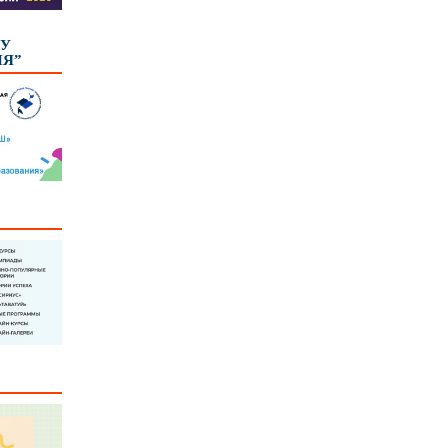
КУ
ИЯ”