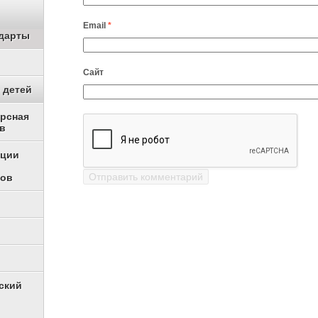
Email
*
дарты
Сайт
 детей
урсная
в
ации
ков
ский