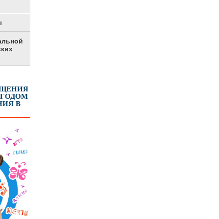
ы
альной
ских
ЕЩЕНИЯ
 ГОДОМ
ИЯ В