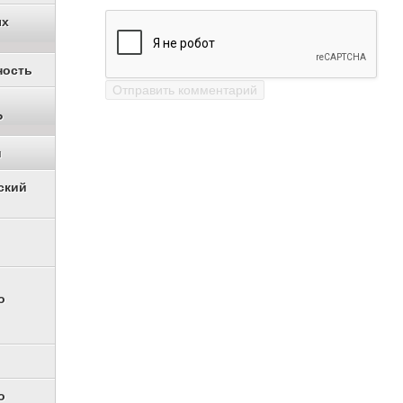
ых
ность
Р
и
ский
о
о