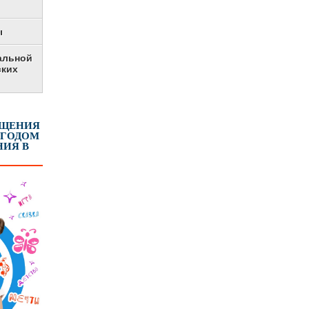
ы
альной
ских
ЕЩЕНИЯ
 ГОДОМ
ИЯ В