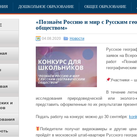
АНИЯ
ДОШКОЛЬНОЕ ОБРАЗОВАНИЕ
ОБЩЕЕ ОБРАЗОВАНИЕ
«Познаём Россию и мир с Русским ге
Е
обществом»
04.08.2020
Новости
Русское геогра
ная
заявок на Всеро
работ «Позн
географическим
ы
Участники – ш
овая
В течение летн
исследования природоведческой или эколого-
ских и
представить оформленные по их результатам презент
ков
Подать работу на конкурс можно до 30 сентября:
kon
ования
Победители получат видеокамеры и другие цен
ость
пройдёт в московской штаб-квартире Русского геогра