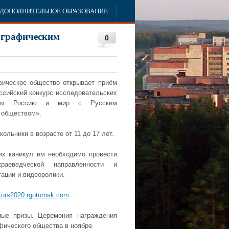
ДОПОЛНИТЕЛЬНОЕ ОБРАЗОВАНИЕ
ографическим
0
фическое общество открывает приём
ссийский конкурс исследовательских
аём Россию и мир с Русским
 обществом».
кольники в возрасте от 11 до 17 лет.
их каникул им необходимо провести
краеведческой направленности и
ации и видеоролики.
kurs2020.rgotomsk.com
.
ные призы. Церемония награждения
фического общества в ноябре.