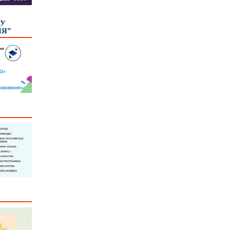
КУ
ИЯ”