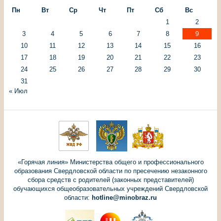
Пн
Вт
Ср
Чт
Пт
Сб
Вс
1
2
3
4
5
6
7
8
9
10
11
12
13
14
15
16
17
18
19
20
21
22
23
24
25
26
27
28
29
30
31
« Июл
«Горячая линия» Министерства общего и профессионального
образования Свердловской области по пресечению незаконного
сбора средств с родителей (законных представителей)
обучающихся общеобразовательных учреждений Свердловской
области:
hotline@minobraz.ru