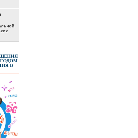
ы
альной
ских
ЕЩЕНИЯ
 ГОДОМ
ИЯ В