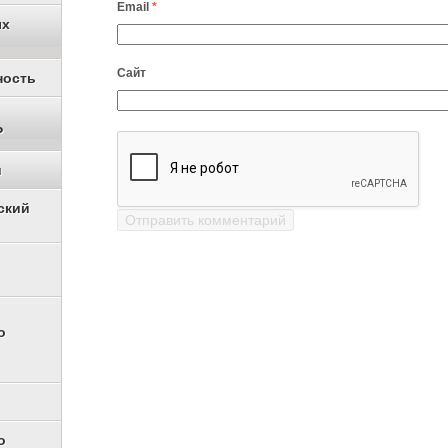
Email
*
ых
Сайт
ность
Р
и
ский
о
о