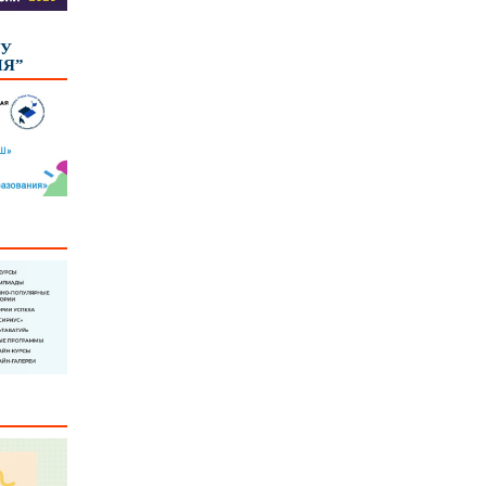
КУ
ИЯ”